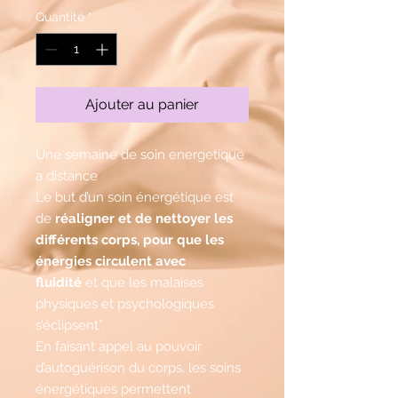
Quantité
*
Ajouter au panier
Une semaine de soin energetique
a distance
Le but d’un soin énergétique est
de
réaligner et de nettoyer les
différents corps, pour que les
énergies circulent avec
fluidité
et que les malaises
physiques et psychologiques
s’éclipsent”.
En faisant appel au pouvoir
d’autoguérison du corps, les soins
énergétiques permettent